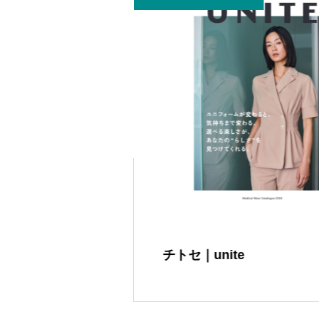
Medical Wear-
チトセ｜unite