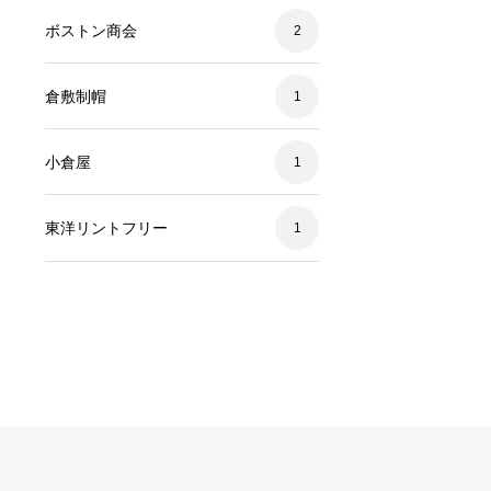
ボストン商会
2
倉敷制帽
1
小倉屋
1
東洋リントフリー
1