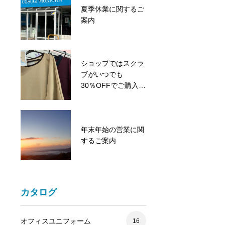
夏季休業に関するご
夏季休業に関するご
案内
案内
ショップではスクラ
涼しいミズノコーナ
ブがいつでも
ー開設しました！
30％OFFでご購入い
ただけます。
美容系クリニックの
年末年始の営業に関
スクラブの取り扱い
するご案内
もございます。
カタログ
オフィスユニフォーム
16