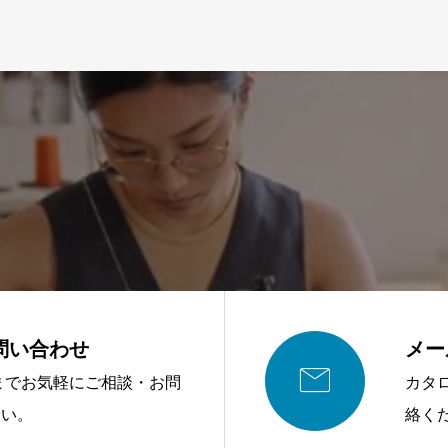
問い合わせ
メー

876までお気軽にご相談・お問
カタ
さい。
絡く