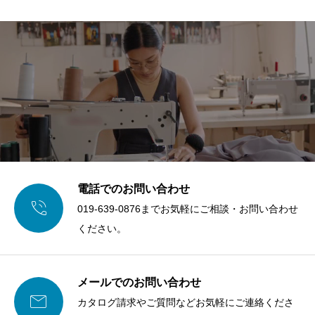
万が一、刺繍・プリント内容に関して権利者等とトラブル
が生じた場合、当社は責任を負いかねますので、ご了承く
ださい。
刺繍・プリントをご
依頼される際のご注
意
電話でのお問い合わせ

019-639-0876までお気軽にご相談・お問い合わせ
ご注文に際し、以下をお約束いただきます。
ください。
ご依頼の刺繍・ プリント内容が、著作権や商標権などの
知的財産権を侵害していないこと、または必要な許諾を得
メールでのお問い合わせ

ていること。
カタログ請求やご質問などお気軽にご連絡くださ