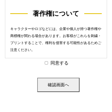
著作権について
キャラクターやロゴなどには、企業や個人が持つ著作権や
商標権が関わる場合があります。お客様がこれらを刺繍・
プリントすることで、権利を侵害する可能性があるためご
注意ください。
同意する
当社では、刺繍・プリント内容が知的財産権を侵害してい
るかどうかの確認は行っておりません。ご注文の前に、権
利者から許可を得ていただくようお願いいたします。
また、人物写真をプリントする場合は、肖像権やその他の
権利に関する問題が生じる可能性があります。写真に関し
ても、事前に必要な同意や手続きを行ってください。